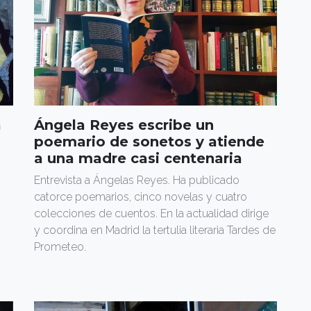
a
Ángela Reyes escribe un
poemario de sonetos y atiende
a una madre casi centenaria
Entrevista a Ángelas Reyes. Ha publicado
o
catorce poemarios, cinco novelas y cuatro
colecciones de cuentos. En la actualidad dirige
y coordina en Madrid la tertulia literaria Tardes de
Prometeo.