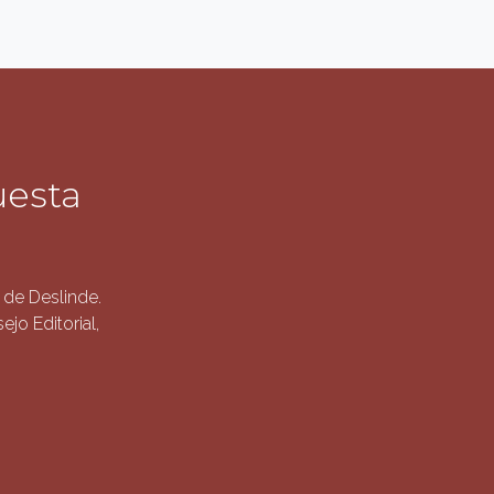
uesta
de Deslinde.
jo Editorial,