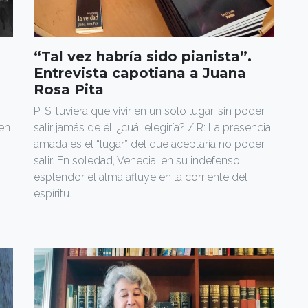
“Tal vez habría sido pianista”.
Entrevista capotiana a Juana
Rosa Pita
P: Si tuviera que vivir en un solo lugar, sin poder
 en
salir jamás de él, ¿cuál elegiría? / R: La presencia
amada es el “lugar” del que aceptaría no poder
salir. En soledad, Venecia: en su indefenso
esplendor el alma afluye en la corriente del
espíritu.