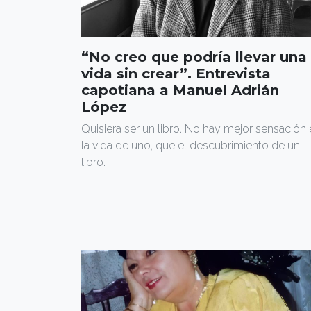
“No creo que podría llevar una
vida sin crear”. Entrevista
capotiana a Manuel Adrián
López
Quisiera ser un libro. No hay mejor sensación
la vida de uno, que el descubrimiento de un
libro.