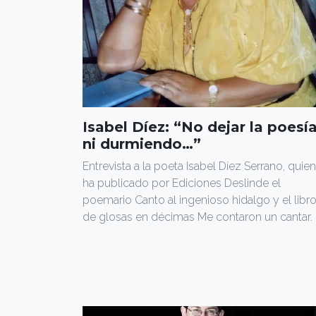
Isabel Díez: “No dejar la poesí
ni durmiendo…”
Entrevista a la poeta Isabel Díez Serrano, quien
ha publicado por Ediciones Deslinde el
poemario Canto al ingenioso hidalgo y el libr
de glosas en décimas Me contaron un cantar.