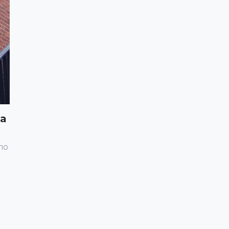
la
eno