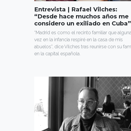
Entrevista | Rafael Vilches:
“Desde hace muchos años me
considero un exiliado en Cuba”
“Madrid es como el recinto familiar que algun
vez en la infancia respiré en la casa de mis
abuelos”, dice Vilches tras reunirse con su fami
en la capital española.