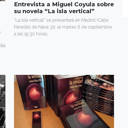
Entrevista a Miguel Coyula sobre
su novela “La isla vertical”
“La isla vertical” se presentará en Madrid (Calle
Paredes de Nava 31), el martes 6 de septiembre
a
a las 19:30 horas.
lia