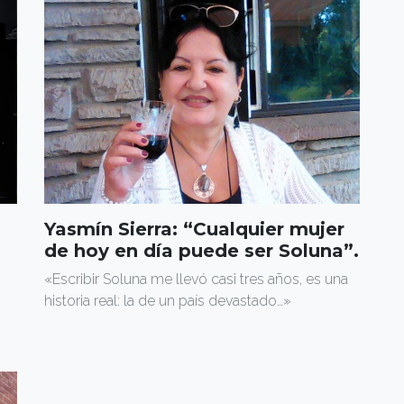
Yasmín Sierra: “Cualquier mujer
de hoy en día puede ser Soluna”.
«Escribir Soluna me llevó casi tres años, es una
historia real: la de un país devastado…»