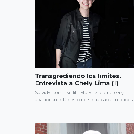
Transgrediendo los límites.
Entrevista a Chely Lima (I)
Su vida, como su literatura, es compleja y
apasionante. De esto no se hablaba entonces.