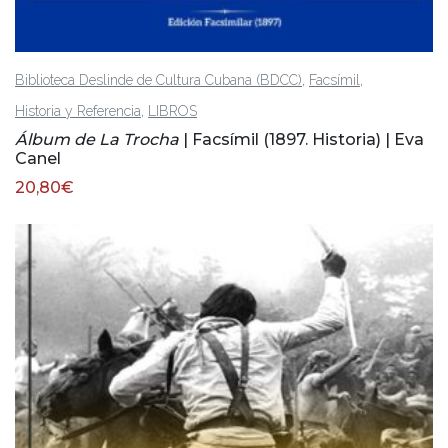
,
,
Biblioteca Deslinde de Cultura Cubana (BDCC)
Facsímil
,
Historia y Referencia
LIBROS
Álbum de La Trocha
| Facsímil (1897. Historia) | Eva
Canel
20,80
€