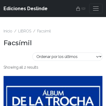
Ediciones Deslinde
(0)
Inicio
LIBROS
Facsímil
Facsímil
Showing all 2 results