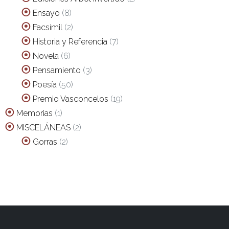
productos
8
Ensayo
8
productos
2
Facsímil
2
productos
7
Historia y Referencia
7
productos
6
Novela
6
productos
3
Pensamiento
3
productos
50
Poesía
50
productos
19
Premio Vasconcelos
19
productos
1
Memorias
1
producto
2
MISCELÁNEAS
2
productos
2
Gorras
2
productos