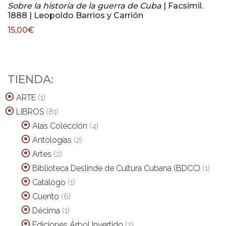
Sobre la historia de la guerra de Cuba
| Facsímil.
1888 | Leopoldo Barrios y Carrión
15,00
€
TIENDA:
1
ARTE
1
producto
81
LIBROS
81
productos
4
Alas Colección
4
productos
2
Antologías
2
productos
2
Artes
2
productos
1
Biblioteca Deslinde de Cultura Cubana (BDCC)
1
prod
1
Catálogo
1
producto
6
Cuento
6
productos
1
Décima
1
producto
2
Ediciones Árbol Invertido
2