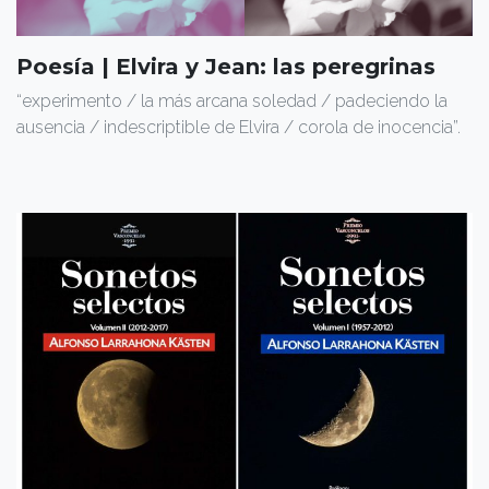
Poesía | Elvira y Jean: las peregrinas
“experimento / la más arcana soledad / padeciendo la
ausencia / indescriptible de Elvira / corola de inocencia”.