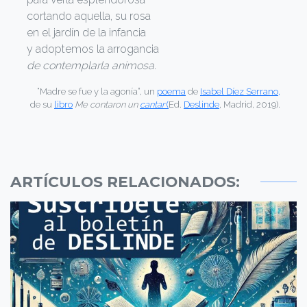
cortando aquella, su rosa
en el jardín de la infancia
y adoptemos la arrogancia
de contemplarla animosa.
“Madre se fue y la agonía”, un
poema
de
Isabel Díez Serrano,
de su
libro
Me contaron un
cantar
(
Ed.
Deslinde
, Madrid, 2019).
ARTÍCULOS RELACIONADOS: