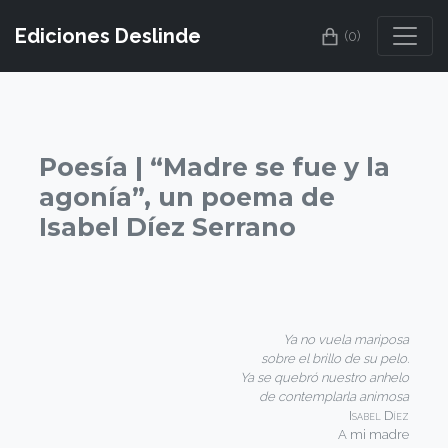
Ediciones Deslinde
(0)
Poesía | “Madre se fue y la
agonía”, un poema de
Isabel Díez Serrano
Ya no vuela mariposa
sobre el brillo de su pelo.
Ya se quebró nuestro anhelo
de contemplarla animosa
Isabel Díez
A mi madre