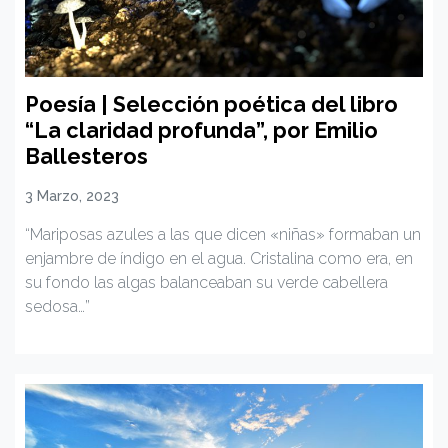
Poesía | Selección poética del libro
“La claridad profunda”, por Emilio
Ballesteros
3 Marzo, 2023
“Mariposas azules a las que dicen «niñas» formaban un
enjambre de índigo en el agua. Cristalina como era, en
su fondo las algas balanceaban su verde cabellera
sedosa…”