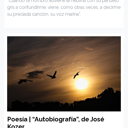
“Cuando te nombro adviene la neblina con su pañuelo
gris a confundirme; viene, como otras veces, a decirme
su preciada canción, su voz marina”.
Poesía | “Autobiografía”, de José
Kozer