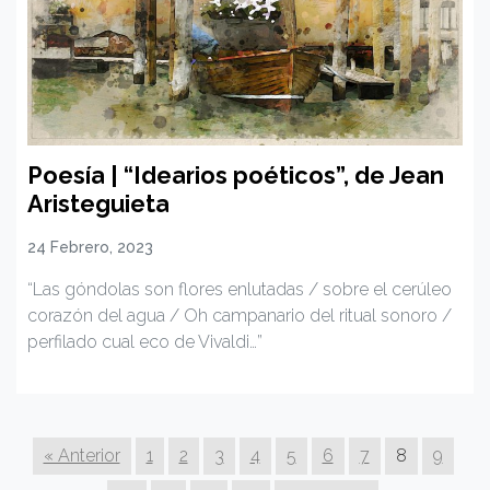
Poesía | “Idearios poéticos”, de Jean
Aristeguieta
24 Febrero, 2023
“Las góndolas son flores enlutadas / sobre el cerúleo
corazón del agua / Oh campanario del ritual sonoro /
perfilado cual eco de Vivaldi…”
« Anterior
1
2
3
4
5
6
7
8
9