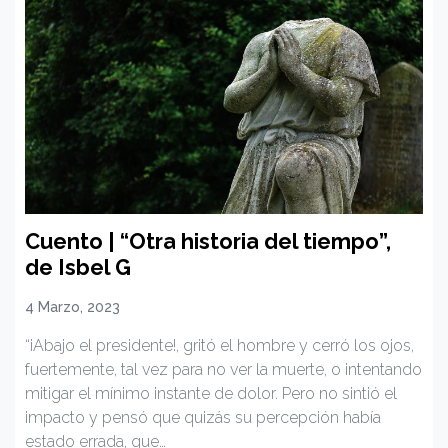
Cuento | “Otra historia del tiempo”,
de Isbel G
4 Marzo, 2023
“¡Abajo el presidente!, gritó el hombre y cerró los ojos,
fuertemente, tal vez para no ver la muerte, o intentando
mitigar el mínimo instante de dolor. Pero no sintió el
impacto y pensó que quizás su percepción había
estado errada, que…