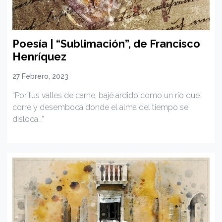
Poesía | “Sublimación”, de Francisco
Henríquez
27 Febrero, 2023
“Por tus valles de carne, bajé ardido como un río que
corre y desemboca donde el alma del tiempo se
disloca…”