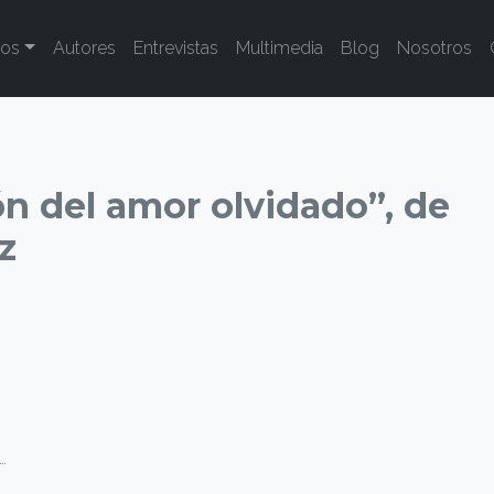
tos
Autores
Entrevistas
Multimedia
Blog
Nosotros
ón del amor olvidado”, de
z
…