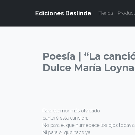
Ediciones Deslinde
Tienda
Produc
Poesía | “La canci
Dulce María Loyna
Para el amor más olvidado
cantaré esta canción:
No para el que humedece los ojos todavía
Ni para el que hace ya