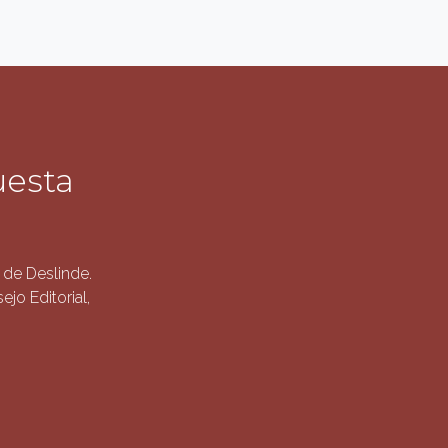
uesta
de Deslinde.
jo Editorial,