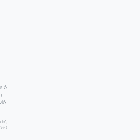
isló
n
vió
do”,
011)