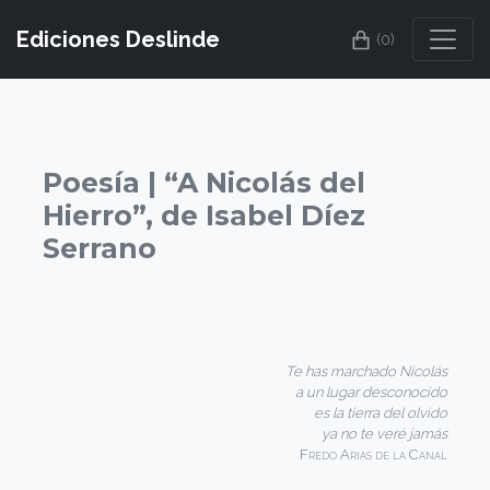
Ediciones Deslinde
(0)
Poesía | “A Nicolás del
Hierro”, de Isabel Díez
Serrano
Te has marchado Nicolás
a un lugar desconocido
es la tierra del olvido
ya no te veré jamás
Fredo Arias de la Canal