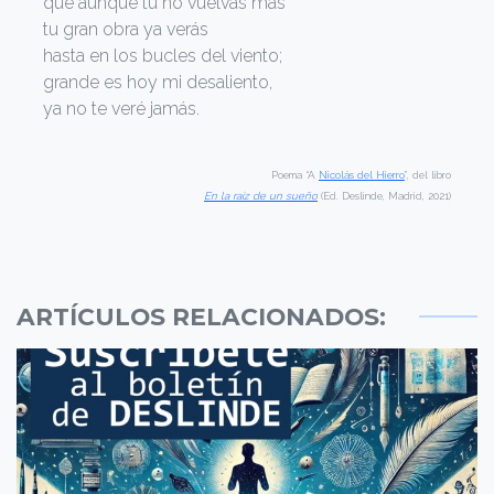
que aunque tú no vuelvas más
tu gran obra ya verás
hasta en los bucles del viento;
grande es hoy mi desaliento,
ya no te veré jamás.
Poema “A
Nicolás del Hierro
”, del libro
En la raíz de un sueño
(Ed. Deslinde, Madrid, 2021)
ARTÍCULOS RELACIONADOS: