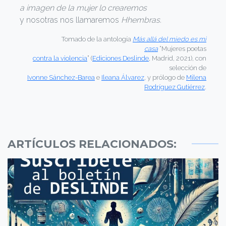
a imagen de la mujer lo crearemos
y nosotras nos llamaremos
Hhembras.
Tomado de la antología
Más allá del miedo es mi
casa
“Mujeres poetas
contra la violencia
” (
Ediciones Deslinde
, Madrid, 2021), con
selección de
Ivonne Sánchez-Barea
e
Ileana Álvarez
, y prólogo de
Milena
Rodríguez Gutiérrez
.
ARTÍCULOS RELACIONADOS: