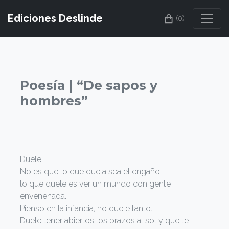
Ediciones Deslinde
(0)
Poesía | “De sapos y
hombres”
Duele.
No es que lo que duela sea el engaño,
lo que duele es ver un mundo con gente
envenenada.
Pienso en la infancia, no duele tanto.
Duele tener abiertos los brazos al sol y que te