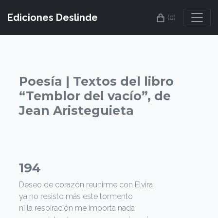
Ediciones Deslinde
(0)
Poesía | Textos del libro
“Temblor del vacío”, de
Jean Aristeguieta
194
Deseo de corazón reunirme con Elvira
ya no resisto más este tormento
ni la respiración me importa nada