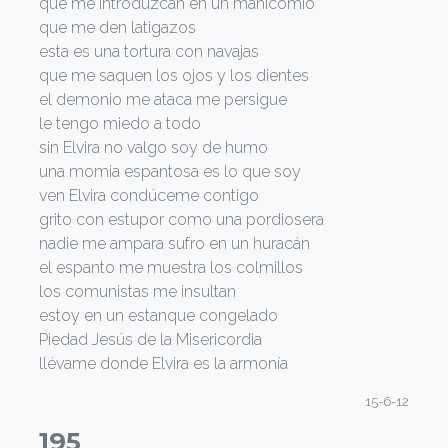
que me introduzcan en un manicomio
que me den latigazos
esta es una tortura con navajas
que me saquen los ojos y los dientes
el demonio me ataca me persigue
le tengo miedo a todo
sin Elvira no valgo soy de humo
una momia espantosa es lo que soy
ven Elvira condúceme contigo
grito con estupor como una pordiosera
nadie me ampara sufro en un huracán
el espanto me muestra los colmillos
los comunistas me insultan
estoy en un estanque congelado
Piedad Jesús de la Misericordia
llévame donde Elvira es la armonía
15-6-12
195