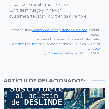
sucumbo en un abismo no resisto
Elvira de mi fuego y mi fervor
ayúdame ante Dios y la Virgen para siempre
Textos del libro
Temblor del vacío
(
Ediciones Deslinde
, Madrid,
2020),
de la escritora venezolana Jean Aristeguieta.
Ediciones Deslinde
ha publicado, además, sus libros
Lluvia en
la noche
y
Vuelta a la belleza
, en Madrid, 2020.
ARTÍCULOS RELACIONADOS: