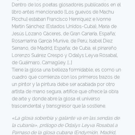
Dentro de los poetas glosadores publicados en el
libro antes mencionado [Los guevos de Machu
Picchu] estaban Francisco Henríquez e Ivonne
Martín Sánchez (Estados Unidos-Cuba), María de
Jesús Lozano Cáceres, de Gran Canaria, España;
Rosamarina García Munive, de Perú; Isabel Díez
Serrano, de Madrid, España; de Cuba, el pinareño
Lorenzo Suárez Crespo y Odalys Leyva Rosabal,
de Guáimaro, Camagüey. […]
Tiene la glosa una belleza formidable, es como un
cuadro que comienza con los primeros trazos de
un pintor y la pintura debe ser acabada por otro
artista de mano segura, artífice que ofrece la obra
de arte y donde abre la glosa el universo
trascendental y transgresor que la sostiene.
«La glosa soberbia y galante va en las sendas de
la cubanía», prólogo de Odalys Leyva Rosabal a
Parnaso de la glosa cubana
(Endymión, Madrid,