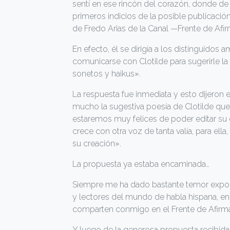
sentí en ese rincón del corazón, donde d
primeros indicios de la posible publicación
de Fredo Arias de la Canal —Frente de Afirm
En efecto, él se dirigía a los distinguidos
comunicarse con Clotilde para sugerirle la 
sonetos y haikus».
La respuesta fue inmediata y esto dijeron 
mucho la sugestiva poesía de Clotilde qu
estaremos muy felices de poder editar su o
crece con otra voz de tanta valía, para ell
su creación».
La propuesta ya estaba encaminada…
Siempre me ha dado bastante temor expone
y lectores del mundo de habla hispana, en
comparten conmigo en el Frente de Afirma
Y luego de la generosa propuesta recibida,