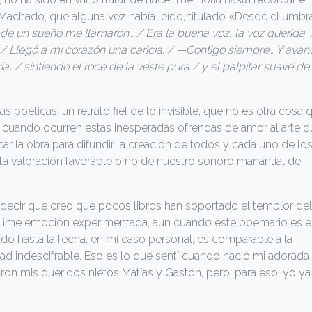
achado, que alguna vez había leído, titulado «Desde el umbr
de un sueño me llamaron… / Era la buena voz, la voz querida. 
/ Llegó a mi corazón una caricia. / —Contigo siempre… Y avan
a, / sintiendo el roce de la veste pura / y el palpitar suave de 
as poéticas, un retrato fiel de lo invisible, que no es otra cosa 
cuando ocurren estas inesperadas ofrendas de amor al arte q
r la obra para difundir la creación de todos y cada uno de lo
a valoración favorable o no de nuestro sonoro manantial de
l decir que creo que pocos libros han soportado el temblor del
lime emoción experimentada, aun cuando este poemario es e
o hasta la fecha, en mi caso personal, es comparable a la
idad indescifrable. Eso es lo que sentí cuando nació mi adorada
aron mis queridos nietos Matías y Gastón, pero, para eso, yo ya