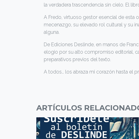
la verdadera trascendencia sin cielo. El lib
A Fredo, virtuoso gestor esencial de esta 
mecenazgo, su elevado rol cultural y su ina
alguna.
De Ediciones Deslinde, en manos de Franc
elogio por su alto compromiso editorial, c
preparativos previos del texto.
A todos… los abraza mi corazón hasta el p
ARTÍCULOS RELACIONAD