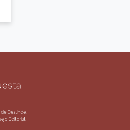
uesta
de Deslinde.
jo Editorial,