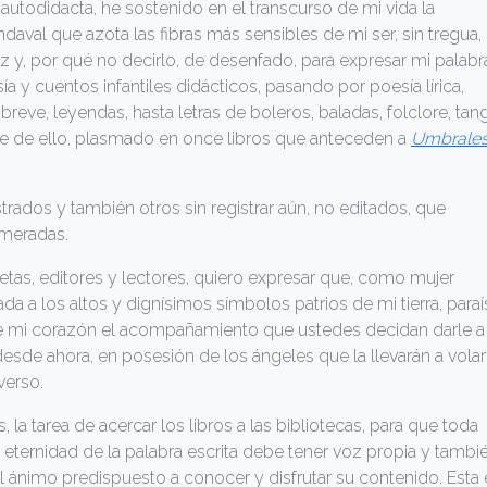
utodidacta, he sostenido en el transcurso de mi vida la
aval que azota las fibras más sensibles de mi ser, sin tregua,
, por qué no decirlo, de desenfado, para expresar mi palabr
ía y cuentos infantiles didácticos, pasando por poesía lírica,
breve, leyendas, hasta letras de boleros, baladas, folclore, tan
rte de ello, plasmado en once libros que anteceden a
Umbrale
trados y también otros sin registrar aún, no editados, que
umeradas.
oetas, editores y lectores, quiero expresar que, como mujer
a a los altos y dignísimos símbolos patrios de mi tierra, para
e mi corazón el acompañamiento que ustedes decidan darle a
desde ahora, en posesión de los ángeles que la llevarán a volar
verso.
 la tarea de acercar los libros a las bibliotecas, para que toda
a eternidad de la palabra escrita debe tener voz propia y tambi
el ánimo predispuesto a conocer y disfrutar su contenido. Esta 