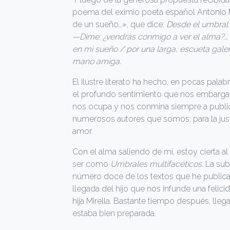
poema del eximio poeta español Antonio M
de un sueño…», que dice:
Desde el umbral 
—Dime: ¿vendrás conmigo a ver el alma?… 
en mi sueño / por una larga, escueta galerí
mano amiga.
El ilustre literato ha hecho, en pocas palabr
el profundo sentimiento que nos embarga 
nos ocupa y nos conmina siempre a publica
numerosos autores que somos; para la just
amor.
Con el alma saliendo de mí, estoy cierta a
ser como
Umbrales multifacéticos.
La sub
número doce de los textos que he publicad
llegada del hijo que nos infunde una felic
hija Mirella. Bastante tiempo después, lleg
estaba bien preparada.