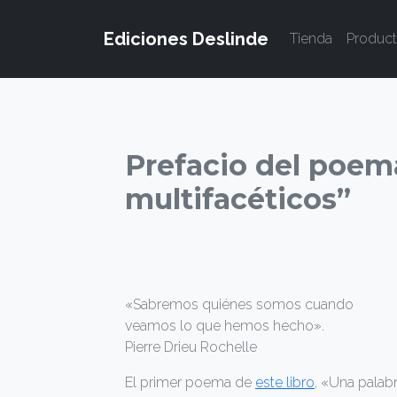
Ediciones Deslinde
Tienda
Produc
Prefacio del poem
multifacéticos”
«Sabremos quiénes somos cuando
veamos lo que hemos hecho».
Pierre Drieu Rochelle
El primer poema de
este libro
, «Una palab