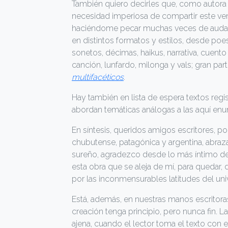
También quiero decirles que, como autora a
necesidad imperiosa de compartir este vend
haciéndome pecar muchas veces de audaz y
en distintos formatos y estilos, desde poes
sonetos, décimas, haikus, narrativa, cuento 
canción, lunfardo, milonga y vals; gran pa
multifacéticos
.
Hay también en lista de espera textos regis
abordan temáticas análogas a las aquí en
En síntesis, queridos amigos escritores, p
chubutense, patagónica y argentina, abrazad
sureño, agradezco desde lo más íntimo d
esta obra que se aleja de mí, para quedar, 
por las inconmensurables latitudes del uni
Está, además, en nuestras manos escritoras,
creación tenga principio, pero nunca fin. L
ajena, cuando el lector toma el texto con 