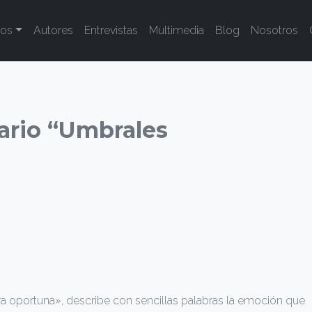
tos
Autores
Entrevistas
Multimedia
Blog
Nosotros
ario “Umbrales
ra oportuna», describe con sencillas palabras la emoción que