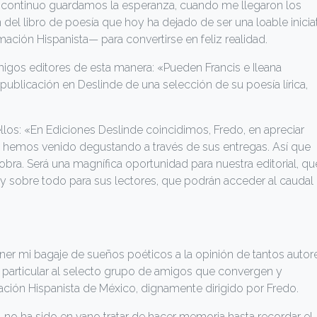
e continuo guardamos la esperanza, cuando me llegaron los
 del libro de poesía que hoy ha dejado de ser una loable inicia
ación Hispanista— para convertirse en feliz realidad.
 amigos editores de esta manera: «Pueden Francis e Ileana
publicación en Deslinde de una selección de su poesía lírica,
ellos: «En Ediciones Deslinde coincidimos, Fredo, en apreciar
e hemos venido degustando a través de sus entregas. Así que
bra. Será una magnífica oportunidad para nuestra editorial, qu
a, y sobre todo para sus lectores, que podrán acceder al caudal
r mi bagaje de sueños poéticos a la opinión de tantos autor
 particular al selecto grupo de amigos que convergen y
ción Hispanista de México, dignamente dirigido por Fredo.
 no ha sido en vano tratar de hacer memoria hasta recordar el