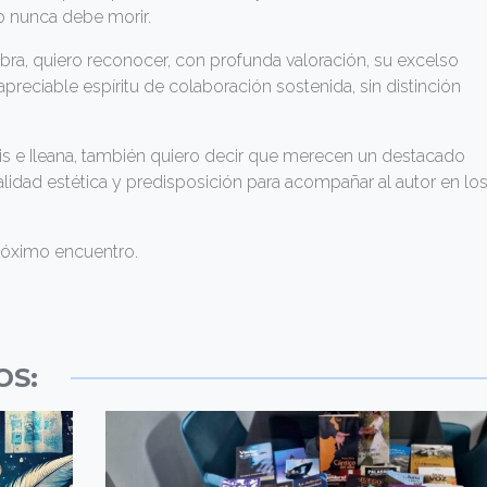
ro nunca debe morir.
obra, quiero reconocer, con profunda valoración, su excelso
preciable espíritu de colaboración sostenida, sin distinción
is e Ileana, también quiero decir que merecen un destacado
alidad estética y predisposición para acompañar al autor en lo
róximo encuentro.
OS: