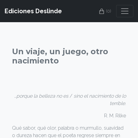
Ediciones Deslinde
(0)
Un viaje, un juego, otro
nacimiento
…porque la belleza no es
/
sino el nacimiento de lo
terrible.
R. M. Rilke
Qué sabor, qué olor, palabra o murmullo, suavidad
o dureza hacen que el poeta regrese siempre en