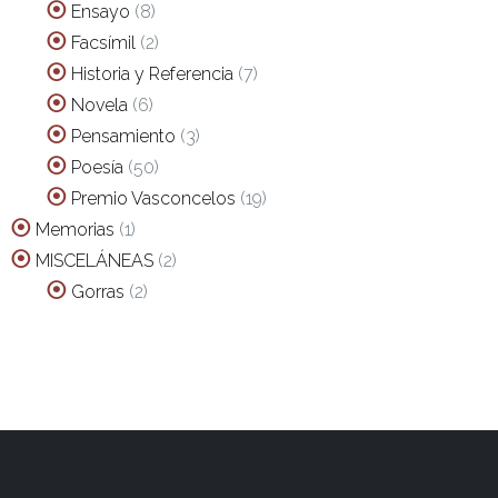
productos
8
Ensayo
8
productos
2
Facsímil
2
productos
7
Historia y Referencia
7
productos
6
Novela
6
productos
3
Pensamiento
3
productos
50
Poesía
50
productos
19
Premio Vasconcelos
19
productos
1
Memorias
1
producto
2
MISCELÁNEAS
2
productos
2
Gorras
2
productos