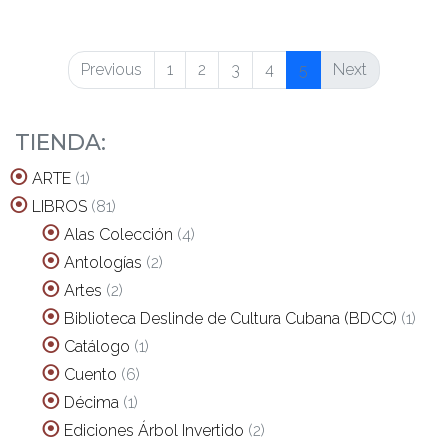
Previous
1
2
3
4
5
Next
TIENDA:
1
ARTE
1
producto
81
LIBROS
81
productos
4
Alas Colección
4
productos
2
Antologías
2
productos
2
Artes
2
productos
1
Biblioteca Deslinde de Cultura Cubana (BDCC)
1
prod
1
Catálogo
1
producto
6
Cuento
6
productos
1
Décima
1
producto
2
Ediciones Árbol Invertido
2