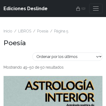
Ediciones Deslinde
(0)
Inicio
LIBROS
Poesía
Página 5
Poesía
Mostrando 49–50 de 50 resultados