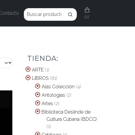
Contacto
(0)
TIENDA:
1
ARTE
1
producto
81
LIBROS
81
productos
4
Alas Colección
4
productos
2
Antologías
2
productos
2
Artes
2
productos
Biblioteca Deslinde de
Cultura Cubana (BDCC)
1
1
producto
1
Catálogo
1