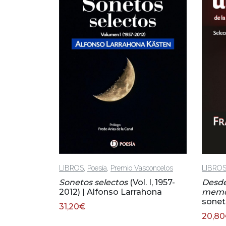
,
,
LIBROS
Poesía
Premio Vasconcelos
LIBRO
Sonetos selectos
(Vol. I, 1957-
Desde
2012) | Alfonso Larrahona
memo
sonet
31,20
€
20,80