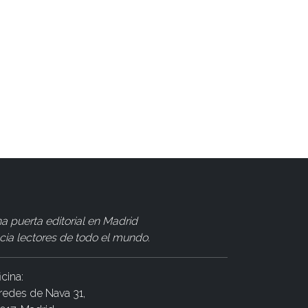
a puerta editorial en Madrid
cia lectores de todo el mundo
.
icina:
redes de Nava 31,