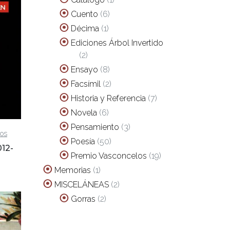
producto
6
Cuento
6
productos
1
Décima
1
producto
Ediciones Árbol Invertido
2
2
productos
8
Ensayo
8
productos
2
Facsímil
2
productos
7
Historia y Referencia
7
productos
6
Novela
6
productos
3
Pensamiento
3
los
productos
50
Poesía
50
012-
productos
19
Premio Vasconcelos
19
productos
1
Memorias
1
producto
2
MISCELÁNEAS
2
productos
2
Gorras
2
productos