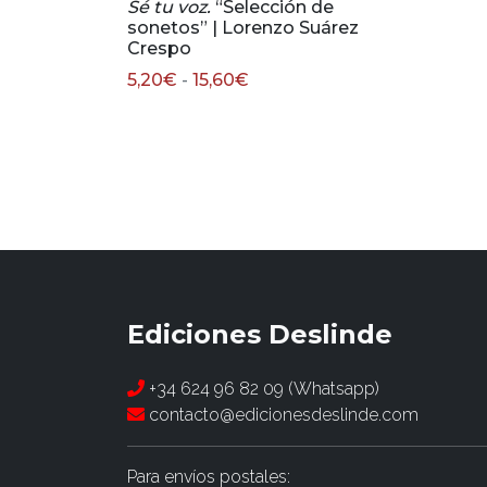
Sé tu voz.
“Selección de
sonetos” | Lorenzo Suárez
Crespo
Rango
5,20
€
-
15,60
€
de
precios:
desde
5,20€
hasta
15,60€
Ediciones Deslinde
+34 624 96 82 09 (Whatsapp)
contacto@edicionesdeslinde.com
Para envíos postales: