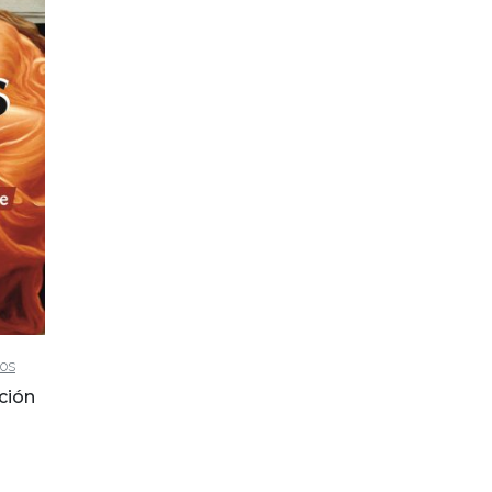
los
ción