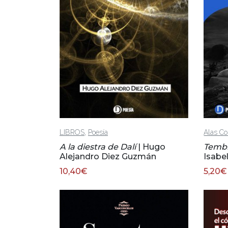
,
LIBROS
Poesía
Alas Co
A la diestra de Dalí
| Hugo
Tembl
Alejandro Diez Guzmán
Isabe
10,40
€
5,20
€