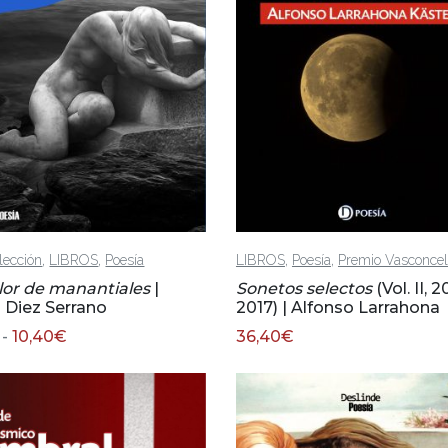
,
,
,
,
lección
LIBROS
Poesía
LIBROS
Poesía
Premio Vasconce
or de manantiales
|
Sonetos selectos
(Vol. II, 2
l Diez Serrano
2017) | Alfonso Larrahona
Rango
-
10,40
€
36,40
€
de
precios:
desde
5,20€
hasta
10,40€