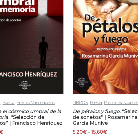
,
,
,
,
S
Poesía
Premio Vasconcelos
LIBROS
Poesía
Premio Vasconce
 el cósmico umbral de la
De pétalos y fuego.
“Selec
ria.
“Selección de
de sonetos” | Rosamarina
os” | Francisco Henríquez
García Munive
Rango
€
5,20
€
-
15,60
€
de