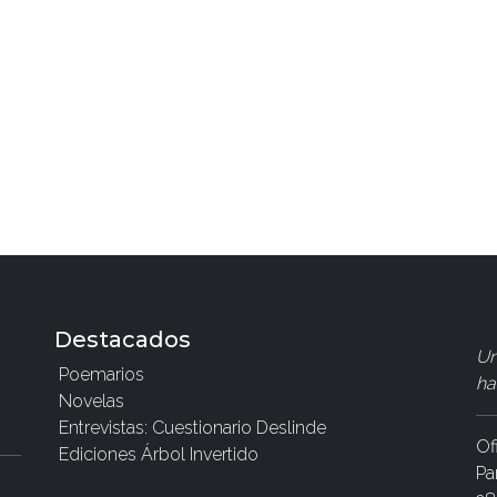
Destacados
Un
Poemarios
ha
Novelas
Entrevistas: Cuestionario Deslinde
Of
Ediciones Árbol Invertido
Pa