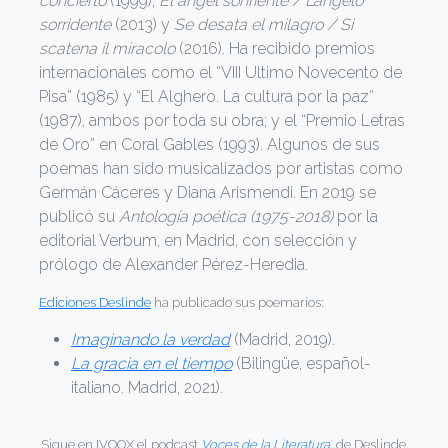
concierto
(1999),
El ángel sonriente / L’angelo
sorridente
(2013) y
Se desata el milagro / Si
scatena il miracolo
(2016). Ha recibido premios
internacionales como el “VIII Ultimo Novecento de
Pisa” (1985) y “El Alghero. La cultura por la paz”
(1987), ambos por toda su obra; y el “Premio Letras
de Oro” en Coral Gables (1993). Algunos de sus
poemas han sido musicalizados por artistas como
Germán Cáceres y Diana Arismendi. En 2019 se
publicó su
Antología poética
(1975-2018)
por la
editorial Verbum, en Madrid, con selección y
prólogo de Alexander Pérez-Heredia.
Ediciones Deslinde
ha publicado sus poemarios:
Imaginando la verdad
(Madrid, 2019).
La gracia en el tiempo
(Bilingüe, español-
italiano. Madrid, 2021).
Sigue en IVOOX el podcast
Voces de la Literatura
, de Deslinde.