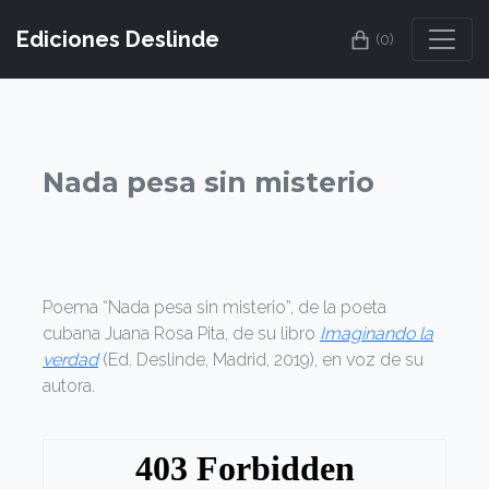
Ediciones Deslinde
(0)
Nada pesa sin misterio
Poema “Nada pesa sin misterio”, de la poeta
cubana Juana Rosa Pita, de su libro
Imaginando la
verdad
(Ed. Deslinde, Madrid, 2019), en voz de su
autora.