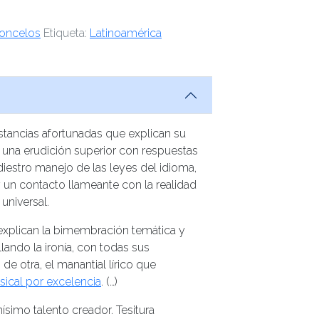
oncelos
Etiqueta:
Latinoamérica
stancias afortunadas que explican su
el, una erudición superior con respuestas
diestro manejo de las leyes del idioma,
y un contacto llameante con la realidad
universal.
explican la bimembración temática y
llando la ironía, con todas sus
de otra, el manantial lírico que
ical por excelencia
. (…)
ísimo talento creador. Tesitura