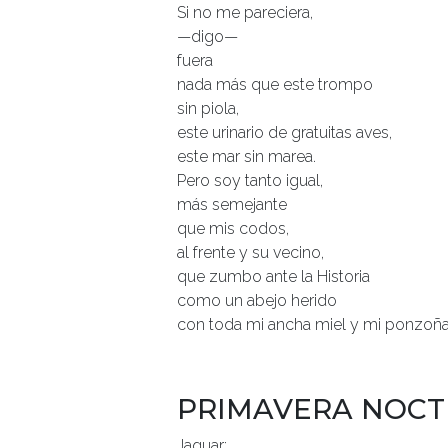
Si no me pareciera,
—digo—
fuera
nada más que este trompo
sin piola,
este urinario de gratuitas aves,
este mar sin marea.
Pero soy tanto igual,
más semejante
que mis codos,
al frente y su vecino,
que zumbo ante la Historia
como un abejo herido
con toda mi ancha miel y mi ponzoña
PRIMAVERA NOC
Jaguar: