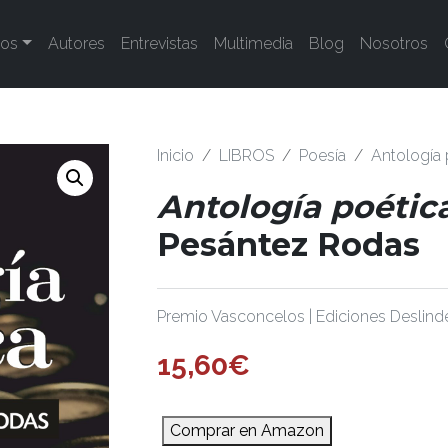
tos
Autores
Entrevistas
Multimedia
Blog
Nosotros
Inicio
LIBROS
Poesía
Antología 
Antología poétic
Pesántez Rodas
Premio Vasconcelos | Ediciones Deslinde,
15,60
€
Comprar en Amazon