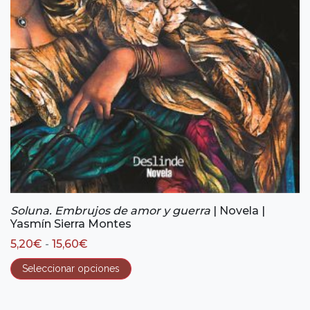
Soluna. Embrujos de amor y guerra
| Novela |
Yasmín Sierra Montes
Rango
5,20
€
-
15,60
€
de
precios:
Seleccionar opciones
desde
5,20€
hasta