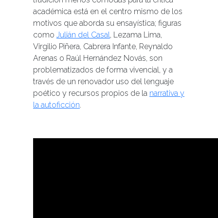
académica está en el centro mismo de los
motivos que aborda su ensayística; figuras
como
Julián del Casal
, Lezama Lima,
Virgilio Piñera, Cabrera Infante, Reynaldo
Arenas o Raúl Hernández Novás, son
problematizados de forma vivencial, y a
través de un renovador uso del lenguaje
poético y recursos propios de la
narrativa y
la autoficción
.