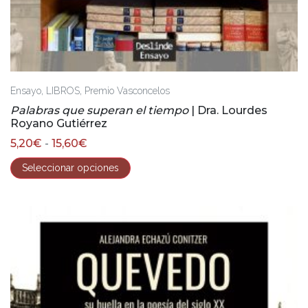
,
,
Ensayo
LIBROS
Premio Vasconcelos
Palabras que superan el tiempo
| Dra. Lourdes
Royano Gutiérrez
Rango
5,20
€
-
15,60
€
de
precios:
Seleccionar opciones
desde
5,20€
hasta
15,60€