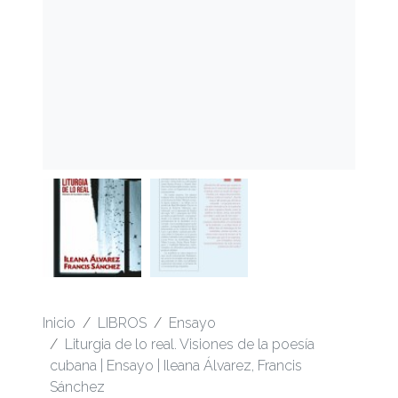
Inicio
LIBROS
Ensayo
Liturgia de lo real. Visiones de la poesía
cubana | Ensayo | Ileana Álvarez, Francis
Sánchez