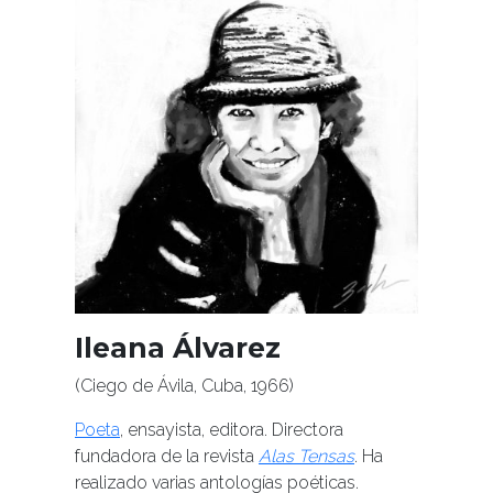
Ileana Álvarez
(Ciego de Ávila, Cuba, 1966)
Poeta
, ensayista, editora. Directora
fundadora de la revista
Alas Tensas
. Ha
realizado varias antologías poéticas.