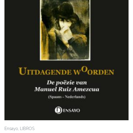
,
Ensayo
LIBROS