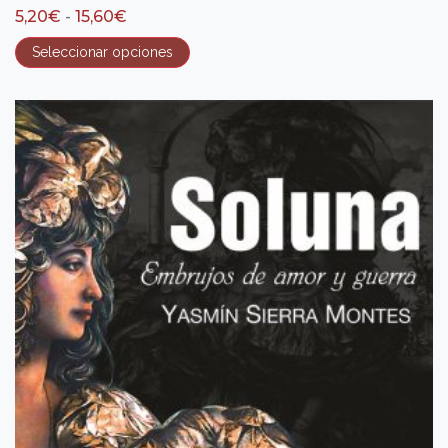
Rango
5,20
€
-
15,60
€
de
precios:
Seleccionar opciones
desde
5,20€
hasta
15,60€