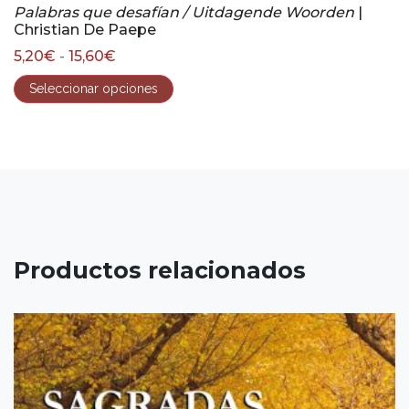
Palabras que desafían / Uitdagende Woorden
|
Christian De Paepe
Rango
5,20
€
-
15,60
€
de
precios:
Seleccionar opciones
desde
5,20€
hasta
15,60€
Productos relacionados