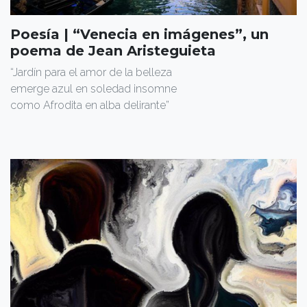
Poesía | “Venecia en imágenes”, un
poema de Jean Aristeguieta
“Jardín para el amor de la belleza
emerge azul en soledad insomne
como Afrodita en alba delirante”