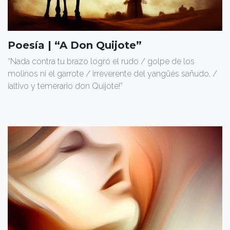
Poesía | “A Don Quijote”
“Nada contra tu brazo logró el rudo / golpe de los
molinos ni el garrote / irreverente del yangüés sañudo, /
¡altivo y temerario don Quijote!”