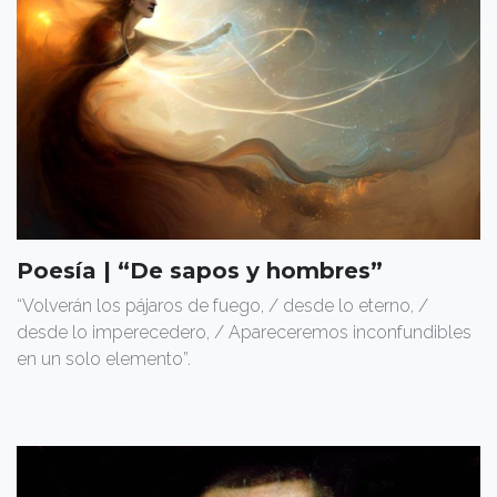
Poesía | “De sapos y hombres”
“Volverán los pájaros de fuego, / desde lo eterno, /
desde lo imperecedero, / Apareceremos inconfundibles
en un solo elemento”.