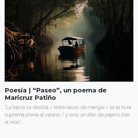
Poesía | “Paseo”, un poema de
Maricruz Patiño
“La barca se desliza / entre raíces de mangle / es la hora
suprema previa al verano / y solo un afán de pájaros tras
el nido”…