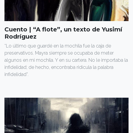
Cuento | “A flote”, un texto de Yusimí
Rodríguez
“Lo último que guardé en la mochila fue la caja de
preserva­tivos. Mayra siempre se ocupaba de meter
algunos en mi mochila. Y en su cartera. No le importaba la
infidelidad; de he­cho, encontraba ridícula la palabra
infidelidad”.