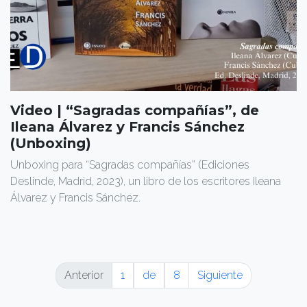
Video | “Sagradas compañías”, de
Ileana Álvarez y Francis Sánchez
(Unboxing)
Unboxing para “Sagradas compañías” (Ediciones
Deslinde, Madrid, 2023), un libro de los escritores Ileana
Álvarez y Francis Sánchez.
Anterior
1
de
8
Siguiente