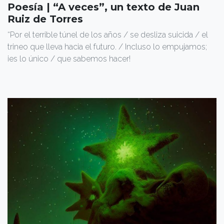
Poesía | “A veces”, un texto de Juan
Ruiz de Torres
“Por el terrible túnel de los años / se desliza suicida / el
trineo que lleva hacia el futuro. / Incluso lo empujamos;
¡es lo único / que sabemos hacer!