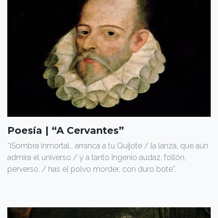
Poesía | “A Cervantes”
“¡Sombra inmortal… arranca a tu Quijote / la lanza, que aún
admira el universo / y a tanto Ingenio audaz, follón,
perverso, / has el polvo morder, con duro bote”.