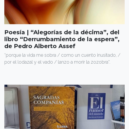
Poesía | “Alegorías de la décima”, del
libro “Derrumbamiento de la espera”,
de Pedro Alberto Assef
“porque la vida me sobra / como un cuento inusitado, /
por el lodazal y el vado / lanzo a morir la zozobra”.