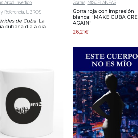
,
,
es Árbol Invertido
Gorras
MISCELÁNEAS
Gorra roja con impresión
,
a y Referencia
LIBROS
blanca: “MAKE CUBA GR
rides de Cuba
. La
AGAIN”
ia cubana día a día
26,21
€