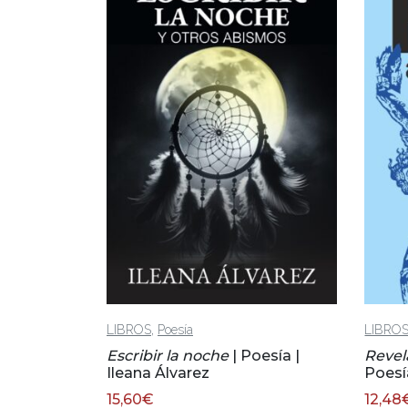
,
LIBROS
Poesía
LIBRO
Escribir la noche
| Poesía |
Revel
Ileana Álvarez
Poesí
15,60
€
12,48