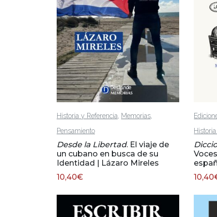
,
,
Historia y Referencia
Memorias
Edicion
Pensamiento
Histori
Desde la Libertad
. El viaje de
Dicci
un cubano en busca de su
Voces
Identidad | Lázaro Mireles
españ
10,40
€
10,40