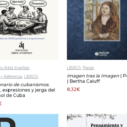
,
,
es Árbol Invertido
LIBROS
Poesía
imagen tras la Imagen
| P
,
a y Referencia
LIBROS
| Bertha Caluff
onario de cubanismos
.
8,32
€
, expresiones y jerga del
ol de Cuba
€