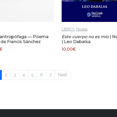
,
LIBROS
Novela
 antropófaga — Poema
Este cuerpo no es mío
| N
l de Francis Sánchez
| Leo Dabalsa
€
10,00
€
2
3
4
5
6
7
Next