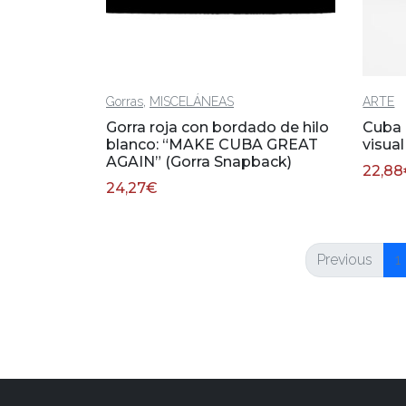
,
Gorras
MISCELÁNEAS
ARTE
Gorra roja con bordado de hilo
Cuba
blanco: “MAKE CUBA GREAT
visua
AGAIN” (Gorra Snapback)
22,88
24,27
€
Previous
1