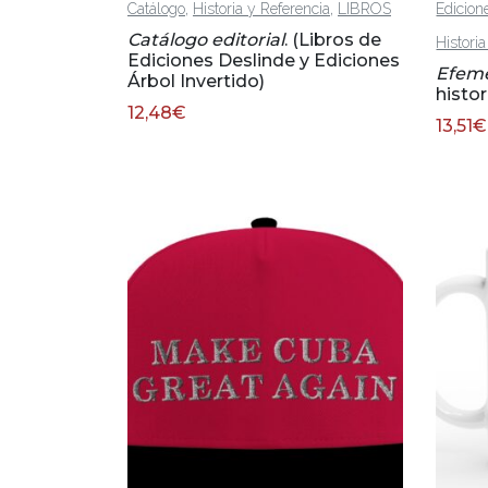
,
,
Catálogo
Historia y Referencia
LIBROS
Edicion
Catálogo editorial
. (Libros de
Histori
Ediciones Deslinde y Ediciones
Efemé
Árbol Invertido)
histor
12,48
€
13,51
€