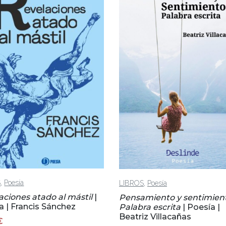
,
,
S
Poesía
LIBROS
Poesía
aciones atado al mástil
|
Pensamiento y sentimien
a | Francis Sánchez
Palabra escrita
| Poesía |
Beatriz Villacañas
€