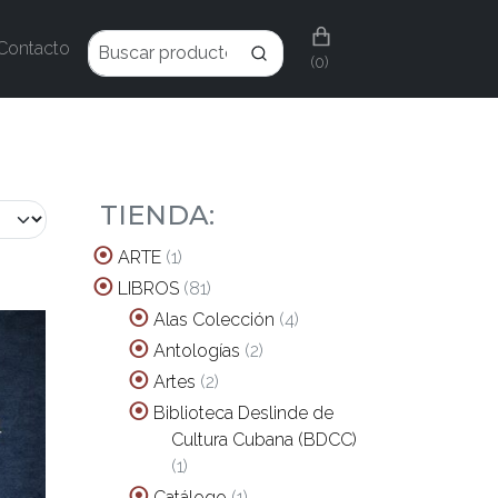
Contacto
(0)
TIENDA:
1
ARTE
1
producto
81
LIBROS
81
productos
4
Alas Colección
4
productos
2
Antologías
2
productos
2
Artes
2
productos
Biblioteca Deslinde de
Cultura Cubana (BDCC)
1
1
producto
1
Catálogo
1